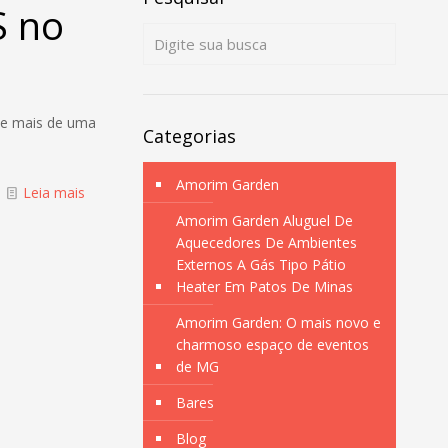
S no
que mais de uma
Categorias
Amorim Garden
Leia mais
Amorim Garden Aluguel De
Aquecedores De Ambientes
Externos A Gás Tipo Pátio
Heater Em Patos De Minas
Amorim Garden: O mais novo e
charmoso espaço de eventos
de MG
Bares
Blog