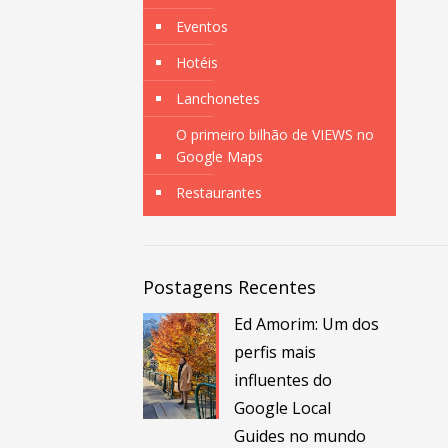
Eventos
Hotéis
Lanchonetes
O primeiro bilhão de VIEWS no
Google Maps
Restaurantes
Postagens Recentes
Ed Amorim: Um dos
perfis mais
influentes do
Google Local
Guides no mundo