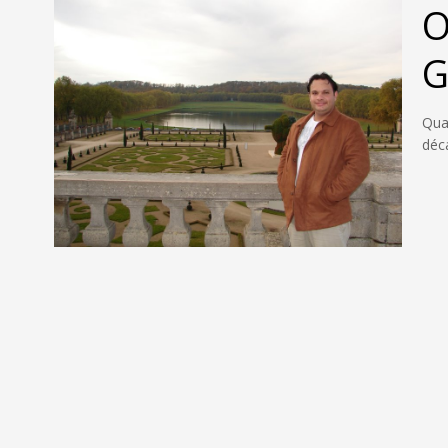
O
G
Qua
déc