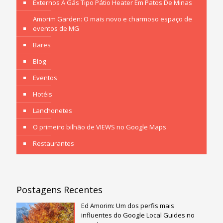
Externos A Gás Tipo Pátio Heater Em Patos De Minas
Amorim Garden: O mais novo e charmoso espaço de
eventos de MG
Bares
Blog
Eventos
Hotéis
Lanchonetes
O primeiro bilhão de VIEWS no Google Maps
Restaurantes
Postagens Recentes
Ed Amorim: Um dos perfis mais
influentes do Google Local Guides no