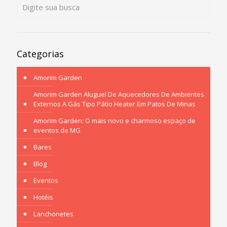
Categorias
Amorim Garden
Amorim Garden Aluguel De Aquecedores De Ambientes
Externos A Gás Tipo Pátio Heater Em Patos De Minas
Amorim Garden: O mais novo e charmoso espaço de
eventos de MG
Bares
Blog
Eventos
Hotéis
Lanchonetes