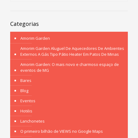
Categorias
Amorim Garden
Amorim Garden Aluguel De Aquecedores De Ambientes
Externos A Gás Tipo Pátio Heater Em Patos De Minas
Amorim Garden: O mais novo e charmoso espaço de
eventos de MG
Bares
Blog
Eventos
Hotéis
Lanchonetes
O primeiro bilhão de VIEWS no Google Maps