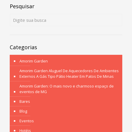
Pesquisar
Categorias
Amorim Garden
Amorim Garden Aluguel De Aquecedores De Ambientes
Externos A Gás Tipo Pátio Heater Em Patos De Minas
Amorim Garden: O mais novo e charmoso espaço de
eventos de MG
Bares
Blog
Eventos
Hotéis