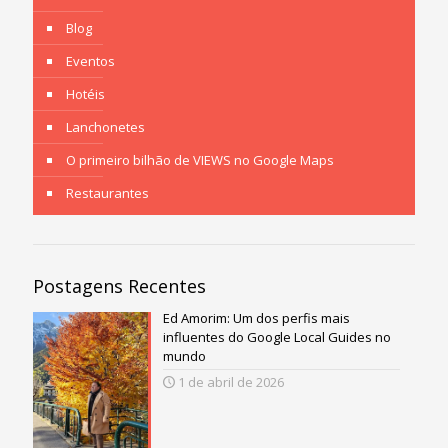
Blog
Eventos
Hotéis
Lanchonetes
O primeiro bilhão de VIEWS no Google Maps
Restaurantes
Postagens Recentes
Ed Amorim: Um dos perfis mais
influentes do Google Local Guides no
mundo
1 de abril de 2026