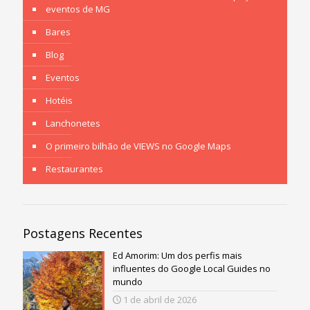
eventos de MG
Bares
Blog
Eventos
Hotéis
Lanchonetes
O primeiro bilhão de VIEWS no Google Maps
Restaurantes
Postagens Recentes
Ed Amorim: Um dos perfis mais
influentes do Google Local Guides no
mundo
1 de abril de 2026