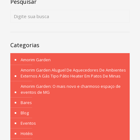
Pesquisar
Categorias
Amorim Garden
Amorim Garden Aluguel De Aquecedores De Ambientes
Externos A Gás Tipo Pátio Heater Em Patos De Minas
Amorim Garden: O mais novo e charmoso espaço de
eventos de MG
Bares
Blog
Eventos
Hotéis