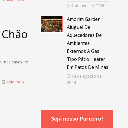
1 de abril de 2026
Amorim Garden
Aluguel De
 Chão
Aquecedores De
Ambientes
Externos A Gás
Tipo Pátio Heater
gumas casas no
Em Patos De Minas
14 de agosto de
Leia mais
2024
Seja nosso Parceiro!