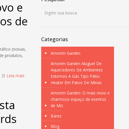
ovo e
os de
Categorias
áfico (noivas,
Amorim Garden
 de produtos,
Amorim Garden Aluguel De
Aquecedores De Ambientes
Leia mais
Externos A Gás Tipo Pátio
Heater Em Patos De Minas
Amorim Garden: O mais novo e
charmoso espaço de eventos
sta
de MG
ards
Bares
Blog