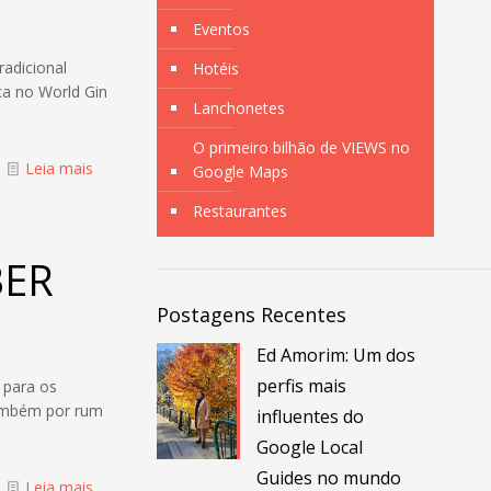
Eventos
radicional
Hotéis
ca no World Gin
Lanchonetes
O primeiro bilhão de VIEWS no
Leia mais
Google Maps
Restaurantes
BER
Postagens Recentes
Ed Amorim: Um dos
perfis mais
 para os
também por rum
influentes do
Google Local
Guides no mundo
Leia mais