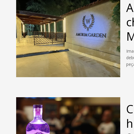
A
c
Ima
deb
peç
C
h