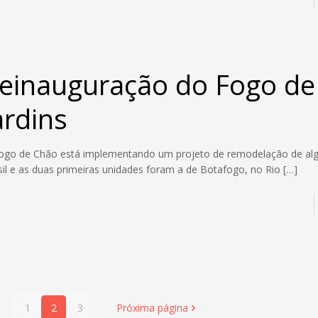
einauguração do Fogo de
ardins
ogo de Chão está implementando um projeto de remodelação de al
sil e as duas primeiras unidades foram a de Botafogo, no Rio
[…]
1
2
3
Próxima página