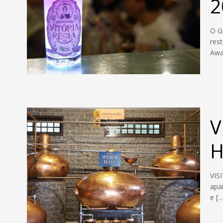
2
O G
res
Awa
V
H
VIS
apa
e
[…