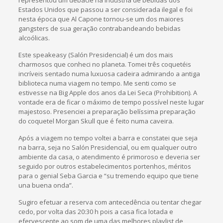
Estados Unidos que passou a ser considerada ilegal e foi
nesta época que Al Capone tornou-se um dos maiores
gangsters de sua geração contrabandeando bebidas
alcoólicas.
Este speakeasy (Salón Presidencial) é um dos mais
charmosos que conheci no planeta. Tomei três coquetéis
incríveis sentado numa luxuosa cadeira admirando a antiga
biblioteca numa viagem no tempo. Me senti como se
estivesse na Big Apple dos anos da Lei Seca (Prohibition). A
vontade era de ficar o máximo de tempo possível neste lugar
majestoso. Presenciei a preparação belíssima preparação
do coquetel Morgan Skull que é feito numa caveira.
Após a viagem no tempo voltei a barra e constatei que seja
na barra, seja no Salón Presidencial, ou em qualquer outro
ambiente da casa, o atendimento é primoroso e deveria ser
seguido por outros estabelecimentos portenhos, méritos
para o genial Seba Garcia e “su tremendo equipo que tiene
una buena onda”.
Sugiro efetuar a reserva com antecedência ou tentar chegar
cedo, por volta das 20:30 h pois a casa fica lotada e
efervescente ao som de uma das melhores playlist de