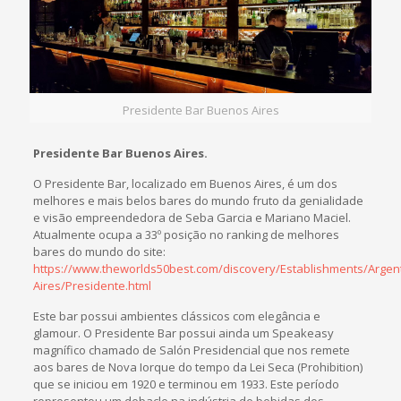
Presidente Bar Buenos Aires
Presidente Bar Buenos Aires.
O Presidente Bar, localizado em Buenos Aires, é um dos
melhores e mais belos bares do mundo fruto da genialidade
e visão empreendedora de Seba Garcia e Mariano Maciel.
Atualmente ocupa a 33º posição no ranking de melhores
bares do mundo do site:
https://www.theworlds50best.com/discovery/Establishments/Argen
Aires/Presidente.html
Este bar possui ambientes clássicos com elegância e
glamour. O Presidente Bar possui ainda um Speakeasy
magnífico chamado de Salón Presidencial que nos remete
aos bares de Nova Iorque do tempo da Lei Seca (Prohibition)
que se iniciou em 1920 e terminou em 1933. Este período
representou um debacle na indústria de bebidas dos